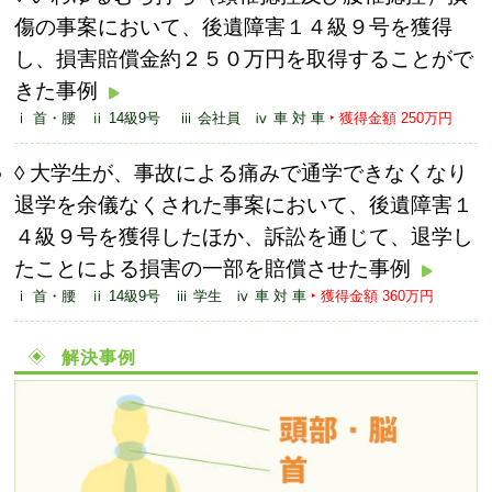
傷の事案において、後遺障害１４級９号を獲得
し、損害賠償金約２５０万円を取得することがで
きた事例
ⅰ 首・腰 ⅱ 14級9号 ⅲ 会社員 ⅳ 車 対 車
‣ 獲得金額 250万円
大学生が、事故による痛みで通学できなくなり
退学を余儀なくされた事案において、後遺障害１
４級９号を獲得したほか、訴訟を通じて、退学し
たことによる損害の一部を賠償させた事例
ⅰ 首・腰 ⅱ 14級9号 ⅲ 学生 ⅳ 車 対 車
‣ 獲得金額 360万円
解決事例