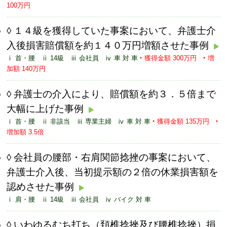
100万円
１４級を獲得していた事案において、弁護士介
入後損害賠償額を約１４０万円増額させた事例
ⅰ 首・腰 ⅱ 14級 ⅲ 会社員 ⅳ 車 対 車
‣ 獲得金額 300万円 ‣ 増
加額 140万円
弁護士の介入により、賠償額を約３．５倍まで
大幅に上げた事例
ⅰ 首・腰 ⅱ 非該当 ⅲ 専業主婦 ⅳ 車 対 車
‣ 獲得金額 135万円 ‣
増加額 3.5倍
会社員の腰部・右肩関節捻挫の事案において、
弁護士介入後、当初提示額の２倍の休業損害額を
認めさせた事例
ⅰ 肩・腰 ⅱ 14級 ⅲ 会社員 ⅳ バイク 対 車
いわゆるむち打ち（頚椎捻挫及び腰椎捻挫）損