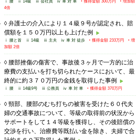
ⅰ 腰 ⅱ 14級 ⅲ 会社員 ⅳ 車 対 車
‣ 獲得金額 300万円 ‣ 増加額
4倍
弁護士の介入により１４級９号が認定され、賠
償額を１５０万円以上も上げた例
ⅰ 腰と首 ⅱ 14級 ⅲ 主夫 ⅳ 車 対 徒歩
‣ 獲得金額 233万円 ‣ 増
加額 2倍
腰部挫傷の傷害で、事故後３ヶ月で一方的に治
療費の支払いを打ち切られたケースにおいて、最
終的に約３７０万円の金銭を取得した事例
ⅰ 腰 ⅱ 14級9号 ⅲ 公務員 ⅳ 車 対 車
‣ 獲得金額 370万円
頸部、腰部のむち打ちの被害を受けた６０代夫
婦の交通事故について、等級の取得前の状況から
サポートをして１４等級を獲得し、その後賠償の
交渉を行い、治療費等既払い金を除き、夫婦で合