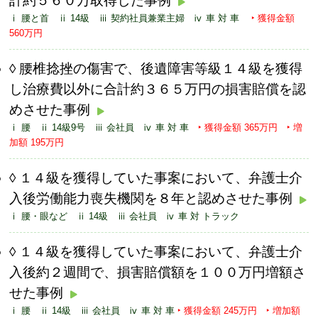
計約５６０万取得した事例
ⅰ 腰と首 ⅱ 14級 ⅲ 契約社員兼業主婦 ⅳ 車 対 車
‣ 獲得金額
560万円
腰椎捻挫の傷害で、後遺障害等級１４級を獲得
し治療費以外に合計約３６５万円の損害賠償を認
めさせた事例
ⅰ 腰 ⅱ 14級9号 ⅲ 会社員 ⅳ 車 対 車
‣ 獲得金額 365万円 ‣ 増
加額 195万円
１４級を獲得していた事案において、弁護士介
入後労働能力喪失機関を８年と認めさせた事例
ⅰ 腰・眼など ⅱ 14級 ⅲ 会社員 ⅳ 車 対 トラック
１４級を獲得していた事案において、弁護士介
入後約２週間で、損害賠償額を１００万円増額さ
せた事例
ⅰ 腰 ⅱ 14級 ⅲ 会社員 ⅳ 車 対 車
‣ 獲得金額 245万円 ‣ 増加額