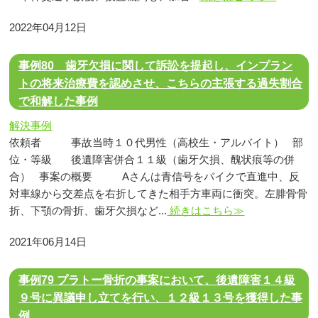
2022年04月12日
事例80 歯牙欠損に関して訴訟を提起し、インプラン
トの将来治療費を認めさせ、こちらの主張する過失割合
で和解した事例
解決事例
依頼者 事故当時１０代男性（高校生・アルバイト） 部
位・等級 後遺障害併合１１級（歯牙欠損、醜状痕等の併
合） 事案の概要 Aさんは青信号をバイクで直進中、反
対車線から交差点を右折してきた相手方車両に衝突。左腓骨骨
折、下顎の骨折、歯牙欠損など...
続きはこちら≫
2021年06月14日
事例79 プラトー骨折の事案において、後遺障害１４級
９号に異議申し立てを行い、１２級１３号を獲得した事
例