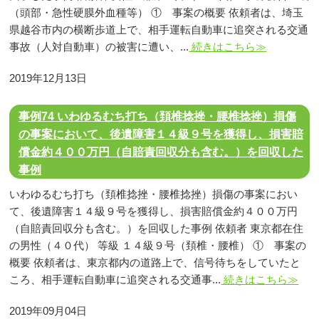
（頭部・急性硬膜外血種等） ① 事案の概要 依頼者は、埼玉
県越谷市内の横断歩道上で、相手運転自動車に追突される交通
事故（人対自動車）の被害に遭い、...
続きはこちら≫
2019年12月13日
事例74 いわゆるむち打ち（頚椎捻挫・腰椎捻挫）損傷
の事案において、後遺障害１４級９号を獲得し、損害賠
償金約４００万円（自賠責回収分も含む。）を回収した
事例
いわゆるむち打ち（頚椎捻挫・腰椎捻挫）損傷の事案におい
て、後遺障害１４級９号を獲得し、損害賠償金約４００万円
（自賠責回収分も含む。）を回収した事例 依頼者 東京都在住
の男性（４０代） 等級 １４級９号（頚椎・腰椎） ① 事案の
概要 依頼者は、東京都内の道路上で、信号待ちをしていたと
ころ、相手運転自動車に追突される交通事...
続きはこちら≫
2019年09月04日