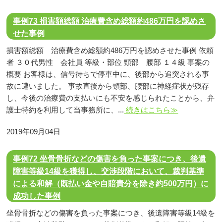
事例73 損害額総額 治療費含め総額約486万円を認めさ
せた事例
損害額総額 治療費含め総額約486万円を認めさせた事例 依頼
者 ３０代男性 会社員 等級・部位 頸部 腰部 １４級 事案の
概要 お客様は、信号待ちで停車中に、後部から追突される事
故に遭いました。 事故直後から頸部、腰部に神経症状が残存
し、今後の治療費の支払いにも不安を感じられたことから、弁
護士特約を利用して当事務所に、...
続きはこちら≫
2019年09月04日
事例72 坐骨骨折などの傷害を負った事案につき、後遺
障害等級14級を獲得し、交渉段階において、裁判基準
による和解（既払い金や自賠責分を除き約500万円）に
成功した事例
坐骨骨折などの傷害を負った事案につき、後遺障害等級14級を