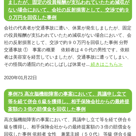
ましたが、固定の役員報酬が支払われていたため減収が
ない場合において、会社の反射損害として、交渉で約９
０万円を回収した事例
会社の代表者が交通事故に遭い、休業が発生しましたが、固定
の役員報酬が支払われていたため減収がない場合において、会
社の反射損害として、交渉で約９０万円を回収した事例 分野
交通事故 ① 事案の概要 依頼者は４０代の男性です。依頼
者は美容室を経営していましたが、交通事故に遭ってしまい、
その怪我の通院のためにしばしば休業せ...
続きはこちら≫
2020年01月22日
事例75 高次脳機能障害の事案において、異議申し立て
等を経て併合６級を獲得し、相手保険会社からの最終提
案額の３倍の賠償金を回収した事例
高次脳機能障害の事案において、異議申し立て等を経て併合６
級を獲得し、相手保険会社からの最終提案額の３倍の賠償金を
回収した事例 依頼者 女性 兼業主婦（５０代） 等級 併合６級