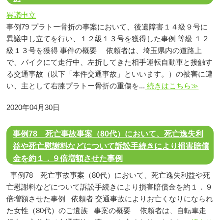
異議申立
事例79 プラトー骨折の事案において、後遺障害１４級９号に
異議申し立てを行い、１２級１３号を獲得した事例 等級 １２
級１３号を獲得 事件の概要 依頼者は、埼玉県内の道路上
で、バイクにて走行中、左折してきた相手運転自動車と接触す
る交通事故（以下「本件交通事故」といいます。）の被害に遭
い、主として右膝プラトー骨折の重傷を...
続きはこちら≫
2020年04月30日
事例78 死亡事故事案（80代）において、死亡逸失利
益や死亡慰謝料などについて訴訟手続きにより損害賠償
金を約１．９倍増額させた事例
事例78 死亡事故事案（80代）において、死亡逸失利益や死
亡慰謝料などについて訴訟手続きにより損害賠償金を約１．９
倍増額させた事例 依頼者 交通事故によりお亡くなりになられ
た女性（80代）のご遺族 事案の概要 依頼者は、自転車走