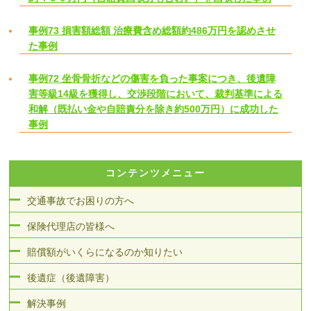
事例73 損害額総額 治療費含め総額約486万円を認めさせ
た事例
事例72 坐骨骨折などの傷害を負った事案につき、後遺障
害等級14級を獲得し、交渉段階において、裁判基準による
和解（既払い金や自賠責分を除き約500万円）に成功した
事例
コンテンツメニュー
交通事故でお困りの方へ
保険代理店の皆様へ
賠償額がいくらになるのか知りたい
後遺症（後遺障害）
解決事例