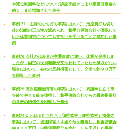
や死亡慰謝料などについて訴訟手続きにより損害賠償金を
約１．９倍増額させた事例
事例 77 主婦のむち打ち事案において、治療費打ち切り
後の治療の正当性が認められ、相手方保険会社が否認して
いた休業損害についても支払いを受けることに成功した事
例
事例76 会社の代表者が交通事故に遭い、休業が発生しま
したが、固定の役員報酬が支払われていたため減収がない
場合において、会社の反射損害として、交渉で約９０万円
を回収した事例
事例75 高次脳機能障害の事案において、異議申し立て等
を経て併合６級を獲得し、相手保険会社からの最終提案額
の３倍の賠償金を回収した事例
事例74 いわゆるむち打ち（頚椎捻挫・腰椎捻挫）損傷の
事案において、後遺障害１４級９号を獲得し、損害賠償金
約４００万円（自賠責回収分も含む。）を回収した事例