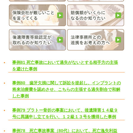
事例81 死亡事故において過失がないとする相手方の主張
を避けた事例
事例80 歯牙欠損に関して訴訟を提起し、インプラントの
将来治療費を認めさせ、こちらの主張する過失割合で和解
した事例
事例79 プラトー骨折の事案において、後遺障害１４級９
号に異議申し立てを行い、１２級１３号を獲得した事例
事例78 死亡事故事案（80代）において、死亡逸失利益