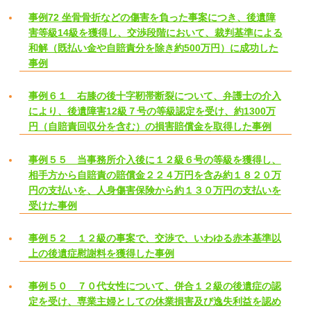
事例72 坐骨骨折などの傷害を負った事案につき、後遺障
害等級14級を獲得し、交渉段階において、裁判基準による
和解（既払い金や自賠責分を除き約500万円）に成功した
事例
事例６１ 右膝の後十字靭帯断裂について、弁護士の介入
により、後遺障害12級７号の等級認定を受け、約1300万
円（自賠責回収分を含む）の損害賠償金を取得した事例
事例５５ 当事務所介入後に１２級６号の等級を獲得し、
相手方から自賠責の賠償金２２４万円を含み約１８２０万
円の支払いを、人身傷害保険から約１３０万円の支払いを
受けた事例
事例５２ １２級の事案で、交渉で、いわゆる赤本基準以
上の後遺症慰謝料を獲得した事例
事例５０ ７０代女性について、併合１２級の後遺症の認
定を受け、専業主婦としての休業損害及び逸失利益を認め