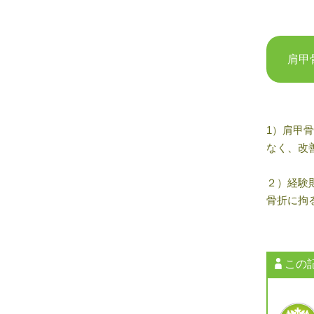
肩甲
1
）肩甲骨
なく、改
２）経験
骨折に拘
この