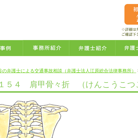
谷の弁護士による交通事故相談（弁護士法人江原総合法律事務所）
１５４ 肩甲骨々折 （けんこうこつ