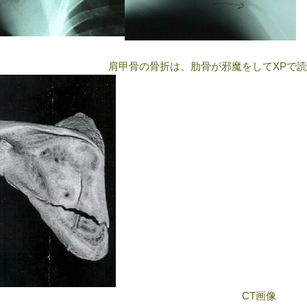
肩甲骨の骨折は、肋骨が邪魔をして
XP
で読
CT
画像