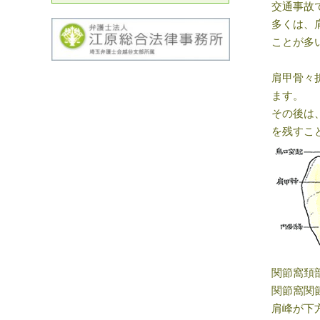
交通事故
多くは、
ことが多
肩甲骨々
ます。
その後は
を残すこ
関節窩頚
関節窩関
肩峰が下