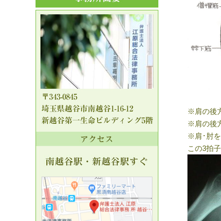
※肩の後
※肩の後
※肩･肘
この
3
拍子