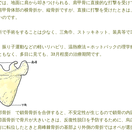
では、地面に肩から叩きつけられる、肩甲骨に直接的な打撃を受け
肩甲骨体部の横骨折か、縦骨折ですが、直接に打撃を受けたときは
いのです。
折で手術をすることは少なく、三角巾、ストッキネット、装具等で
、振り子運動などの軽いリハビリ、温熱療法＝ホットパックの理学
ともなく、多目に見ても、
3
ｶ月程度の治療期間です。
部骨折 で鎖骨骨折を合併すると、不安定性が生じるので鎖骨の内
節面骨折で骨片が大きいときは、反復性脱臼を予防するために、烏
方に転位したときと肩峰棘骨折の基部より外側の骨折ではオペが選