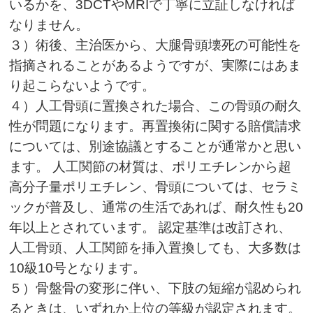
いるかを、3DCTやMRIで丁寧に立証しなければ
なりません。
３）術後、主治医から、大腿骨頭壊死の可能性を
指摘されることがあるようですが、実際にはあま
り起こらないようです。
４）人工骨頭に置換された場合、この骨頭の耐久
性が問題になります。再置換術に関する賠償請求
については、別途協議とすることが通常かと思い
ます。 人工関節の材質は、ポリエチレンから超
高分子量ポリエチレン、骨頭については、セラミ
ックが普及し、通常の生活であれば、耐久性も20
年以上とされています。 認定基準は改訂され、
人工骨頭、人工関節を挿入置換しても、大多数は
10級10号となります。
５）骨盤骨の変形に伴い、下肢の短縮が認められ
るときは、いずれか上位の等級が認定されます。