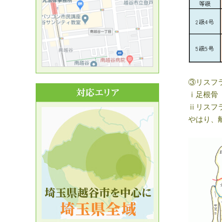
③リスフ
ⅰ足根骨
ⅱリスフ
やはり、