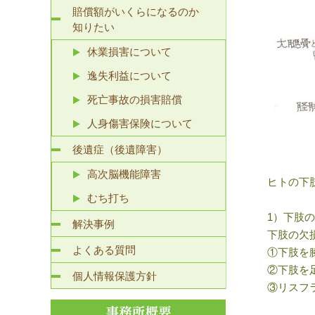
賠償額がいくらになるのか
知りたい
休業損害について
逸失利益について
死亡事故の損害賠償
人身傷害保険について
後遺症（後遺障害）
高次脳機能障害
ヒトの下
むち打ち
1）下肢
解決事例
下肢の欠
よくある質問
①下肢を
②下肢を
個人情報保護方針
③リスフ