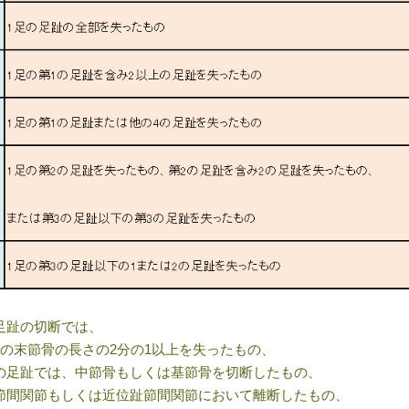
足趾の切断では、
趾の末節骨の長さの2分の1以上を失ったもの、
の足趾では、中節骨もしくは基節骨を切断したもの、
節間関節もしくは近位趾節間関節において離断したもの、