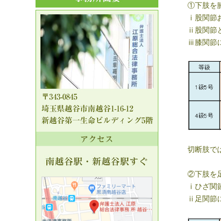
①下肢を
ⅰ股関節
ⅱ股関節
ⅲ膝関節
切断肢で
②下肢を
ⅰひざ関
ⅱ足関節