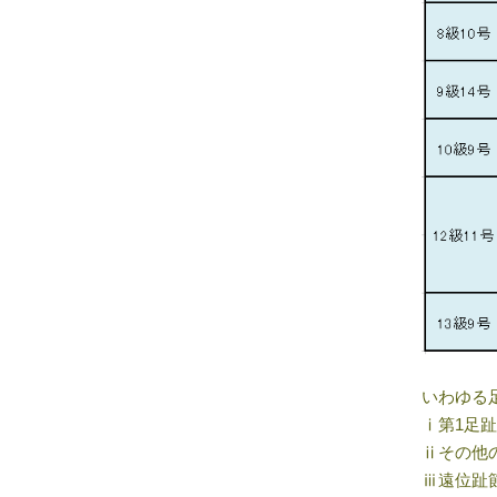
いわゆる
ⅰ第1足
ⅱその他
ⅲ遠位趾