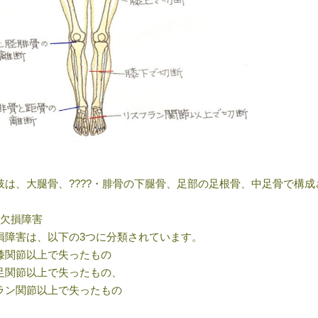
肢は、大腿骨、????・腓骨の下腿骨、足部の足根骨、中足骨で構
の欠損障害
損障害は、以下の3つに分類されています。
膝関節以上で失ったもの
足関節以上で失ったもの、
ラン関節以上で失ったもの