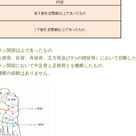
ラン関節以上で失ったもの
（腓骨、距骨、舟状骨、立方骨及び3つの楔状骨）において切断し
ラン関節において中足骨と足根骨とを離断したもの、
離断の経験はありません。