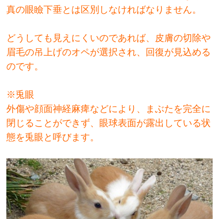
真の眼瞼下垂とは区別しなければなりません。
どうしても見えにくいのであれば、皮膚の切除や
眉毛の吊上げのオペが選択され、回復が見込める
のです。
※兎眼
外傷や顔面神経麻痺などにより、まぶたを完全に
閉じることができず、眼球表面が露出している状
態を兎眼と呼びます。