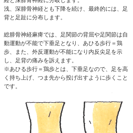
経と深腓骨神経に分岐します。
浅、深腓骨神経とも下降を続け、最終的には、足
背と足趾に分布します。
総腓骨神経麻痺では、足関節の背屈や足関節は自
動運動が不能で下垂足となり、あひる歩行＝鶏
歩、また、外反運動が不能になり内反尖足を示
し、足背の痛みを訴えます。
※あひる歩行＝鶏歩とは、下垂足なので、足を高
く持ち上げ、つま先から投げ出すように歩くこと
です。