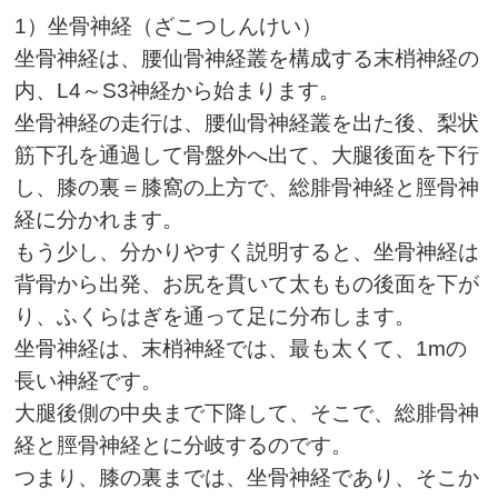
1
）坐骨神経（ざこつしんけい）
坐骨神経は、腰仙骨神経叢を構成する末梢神経の
内、
L4
～
S3
神経から始まります。
坐骨神経の走行は、腰仙骨神経叢を出た後、梨状
筋下孔を通過して骨盤外へ出て、大腿後面を下行
し、膝の裏＝膝窩の上方で、総腓骨神経と脛骨神
経に分かれます。
もう少し、分かりやすく説明すると、坐骨神経は
背骨から出発、お尻を貫いて太ももの後面を下が
り、ふくらはぎを通って足に分布します。
坐骨神経は、末梢神経では、最も太くて、
1m
の
長い神経です。
大腿後側の中央まで下降して、そこで、総腓骨神
経と脛骨神経とに分岐するのです。
つまり、膝の裏までは、坐骨神経であり、そこか