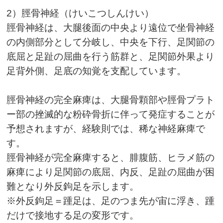
2
）脛骨神経（けいこつしんけい）
脛骨神経は、大腿後面の中央より遠位で坐骨神経
の内側部分として分岐し、中央を下行、足関節の
底屈と足趾の屈曲を行う筋群と、足関節外果より
足背外側、足底の知覚を支配しています。
脛骨神経の完全麻痺は、大腿骨顆部や脛骨プラト
ー部の挫滅的な粉砕骨折に伴って発症することが
予想されますが、経験則では、稀な神経麻痺で
す。
脛骨神経が完全麻痺すると、腓腹筋、ヒラメ筋の
麻痺により足関節の底屈、内反、足趾の屈曲が困
難となり外反鉤足を示します。
※外反鉤足＝踵足は、足のつま先が宙に浮き、踵
だけで接地する足の変形です。