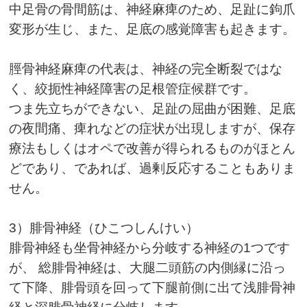
中足骨の骨間筋は、神経麻痺のため、足趾に鉤爪
変形が生じ、また、足底の感覚障害も起きます。
脛骨神経麻痺の代表は、神経の完全断裂ではな
く、絞扼性神経障害の足根管症候群です。
つま先立ちができない、足趾の屈曲が困難、足底
の夜間痛、痺れなどの症状が出現しますが、保存
療法もしくはオペで改善が得られるものがほとん
どであり、であれば、過剰反応することもありま
せん。
3
）腓骨神経（ひこつしんけい）
腓骨神経も坐骨神経から分岐する神経の
1
つです
が、 総腓骨神経は、大腿二頭筋の内側縁に沿っ
て下降、腓骨頭を回って下腿前側に出て浅腓骨神