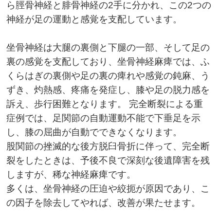
ら脛骨神経と腓骨神経の
2
手に分かれ、この
2
つの
神経が足の運動と感覚を支配しています。
坐骨神経は大腿の裏側と下腿の一部、そして足の
裏の感覚を支配しており、坐骨神経麻痺では、ふ
くらはぎの裏側や足の裏の痺れや感覚の鈍麻、う
ずき、灼熱感、疼痛を発症し、膝や足の脱力感を
訴え、歩行困難となります。 完全断裂による重
症例では、足関節の自動運動不能で下垂足を示
し、膝の屈曲が自動でできなくなります。
股関節の挫滅的な後方脱臼骨折に伴って、完全断
裂をしたときは、予後不良で深刻な後遺障害を残
しますが、稀な神経麻痺です。
多くは、坐骨神経の圧迫や絞扼が原因であり、こ
の因子を除去してやれば、改善が果たせます。