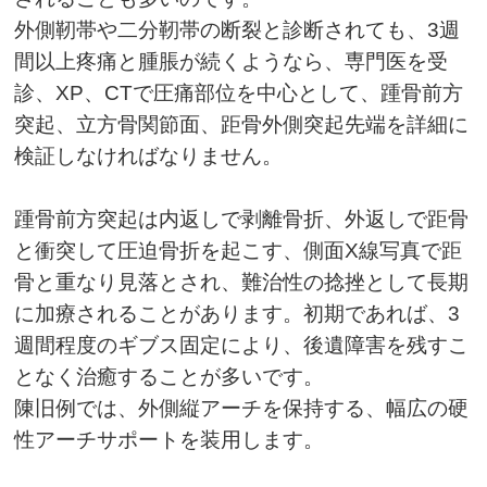
外側靭帯や二分靭帯の断裂と診断されても、
3
週
間以上疼痛と腫脹が続くようなら、専門医を受
診、
XP
、
CT
で圧痛部位を中心として、踵骨前方
突起、立方骨関節面、距骨外側突起先端を詳細に
検証しなければなりません。
踵骨前方突起は内返しで剥離骨折、外返しで距骨
と衝突して圧迫骨折を起こす、側面
X
線写真で距
骨と重なり見落とされ、難治性の捻挫として長期
に加療されることがあります。初期であれば、
3
週間程度のギブス固定により、後遺障害を残すこ
となく治癒することが多いです。
陳旧例では、外側縦アーチを保持する、幅広の硬
性アーチサポートを装用します。