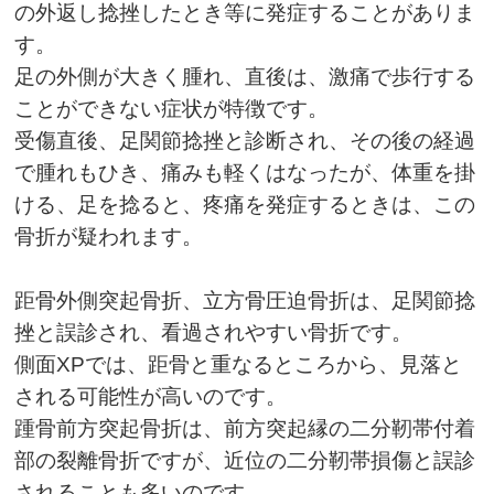
の外返し捻挫したとき等に発症することがありま
す。
足の外側が大きく腫れ、直後は、激痛で歩行する
ことができない症状が特徴です。
受傷直後、足関節捻挫と診断され、その後の経過
で腫れもひき、痛みも軽くはなったが、体重を掛
ける、足を捻ると、疼痛を発症するときは、この
骨折が疑われます。
距骨外側突起骨折、立方骨圧迫骨折は、足関節捻
挫と誤診され、看過されやすい骨折です。
側面
XP
では、距骨と重なるところから、見落と
される可能性が高いのです。
踵骨前方突起骨折は、前方突起縁の二分靭帯付着
部の裂離骨折ですが、近位の二分靭帯損傷と誤診
されることも多いのです。