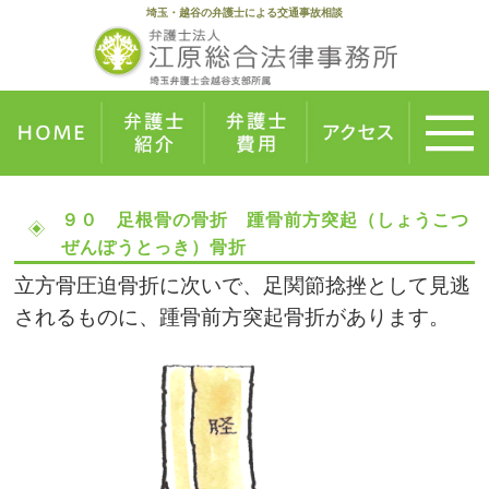
埼玉・越谷の弁護士による交通事故相談
９０ 足根骨の骨折 踵骨前方突起（しょうこつ
ぜんぽうとっき）骨折
立方骨圧迫骨折に次いで、足関節捻挫として見逃
されるものに、踵骨前方突起骨折があります。